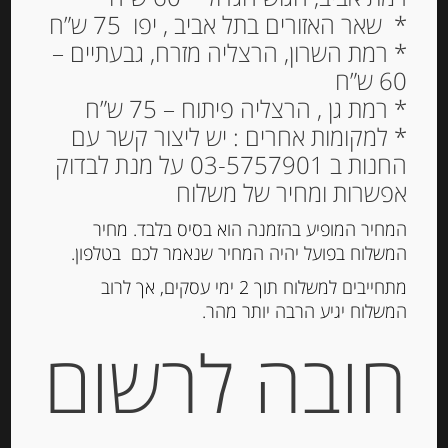
* שאר האזורים בתל אביב , יפו 75 ש”ח
* רמת השרון, הרצליה מזרח, גבעתיים –
60 ש”ח
תערובת ירקות, פטריות
* רמת גן , הרצליה פיתוח – 75 ש”ח
וצ’ילי בנוסח קלאבריה 285
* למקומות אחרים : יש ליצור קשר עם
גרם BOMBA REGGINA
החנות ב 03-5757901 על מנת לבדוק
CALABRIA MIA
אפשרות ומחיר של משלוח
38.00
₪
המחיר המופיע בהזמנה הוא בסיס בלבד. מחיר
המשלוח בפועל יהיה המחיר שנאמר לכם בטלפון.
מחיר ל 100 גרם: 9.89 ש"ח
מתחייבים למשלוח תוך 2 ימי עסקים, אך לרוב
המלאי אזל
המשלוח יגיע הרבה יותר מהר.
חובה לרשום
מק"ט:
955001684
קטגוריות:
חמוצים ומוחמצים
,
מוצרים חדשים
,
רטבים
וממרחים