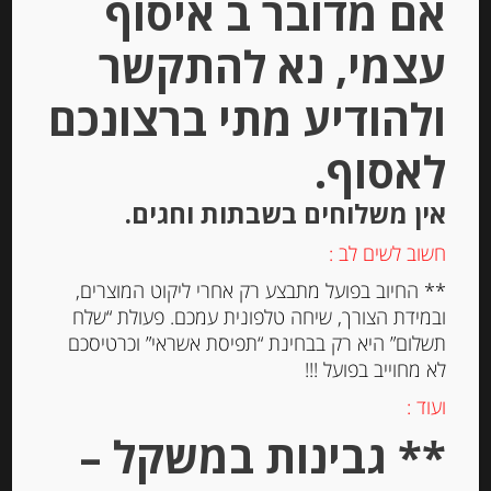
אם מדובר ב איסוף
עצמי, נא להתקשר
Out of
Stock
ולהודיע מתי ברצונכם
לאסוף.
אין משלוחים בשבתות וחגים.
חשוב לשים לב :
זיתי קלמטה שלמים במי מלח ILIADA –
** החיוב בפועל מתבצע רק אחרי ליקוט המוצרים,
אריזת פח
ובמידת הצורך, שיחה טלפונית עמכם. פעולת “שלח
תשלום” היא רק בבחינת “תפיסת אשראי” וכרטיסכם
לא מחוייב בפועל !!!
-
ועוד :
₪
35.00
** גבינות במשקל –