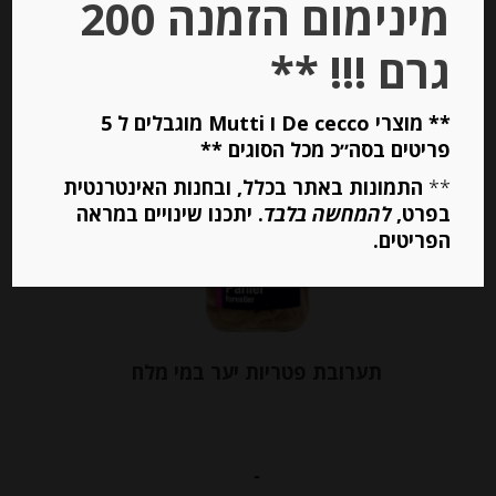
מינימום הזמנה 200
יחידות
גרם !!! **
הוספה לסל
** מוצרי De cecco ו Mutti מוגבלים ל 5
Out of
פריטים בסה״כ מכל הסוגים **
Stock
**
התמונות באתר בכלל, ובחנות האינטרנטית
בפרט,
להמחשה בלבד
. יתכנו שינויים במראה
הפריטים.
תערובת פטריות יער במי מלח
-