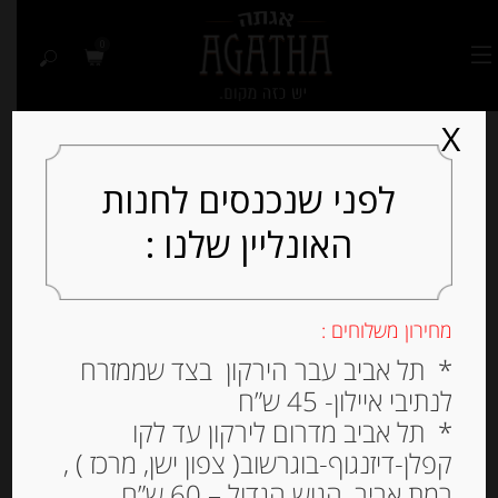
0
X
לפני שנכנסים לחנות
האונליין שלנו :
Out of
Stock
מחירון משלוחים :
* תל אביב עבר הירקון בצד שממזרח
לנתיבי איילון- 45 ש”ח
* תל אביב מדרום לירקון עד לקו
קפלן-דיזנגוף-בוגרשוב( צפון ישן, מרכז ) ,
רמת אביב, הגוש הגדול – 60 ש”ח