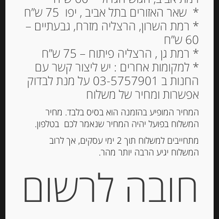
* שאר האזורים בתל אביב , יפו 75 ש”ח
* רמת השרון, הרצליה מזרח, גבעתיים –
60 ש”ח
PANETTONE DE MORI
* רמת גן , הרצליה פיתוח – 75 ש”ח
CARAMELLO SALATO
* למקומות אחרים : יש ליצור קשר עם
פאנטונה 500 גרם קרמל
החנות ב 03-5757901 על מנת לבדוק
מלוח
אפשרות ומחיר של משלוח
138.00
₪
המחיר המופיע בהזמנה הוא בסיס בלבד. מחיר
המשלוח בפועל יהיה המחיר שנאמר לכם בטלפון.
מחיר ל 100 גרם: 27.60 ש"ח
מתחייבים למשלוח תוך 2 ימי עסקים, אך לרוב
המלאי אזל
המשלוח יגיע הרבה יותר מהר.
חובה לרשום
מק"ט:
390136
קטגוריות:
מוצרים חדשים
,
ריבות, דבש וממרחים
מתוקים
,
שוקולד, נוגט, עוגיות ומתוקים