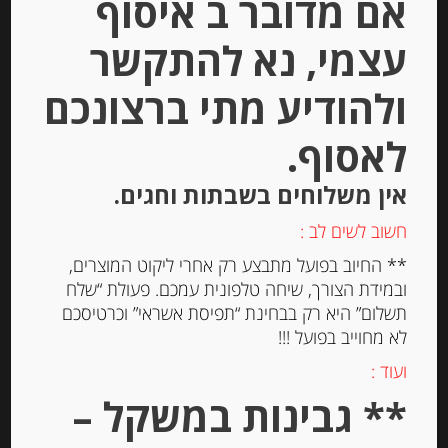
אם מדובר ב איסוף
עצמי, נא להתקשר
ולהודיע מתי ברצונכם
לאסוף.
אין משלוחים בשבתות וחגים.
חשוב לשים לב :
דבש טבעי ספרדי מפריחת אקליפטוס
** החיוב בפועל מתבצע רק אחרי ליקוט המוצרים,
MURIA
ובמידת הצורך, שיחה טלפונית עמכם. פעולת “שלח
תשלום” היא רק בבחינת “תפיסת אשראי” וכרטיסכם
לא מחוייב בפועל !!!
-
ועוד :
₪
68.00
** גבינות במשקל –