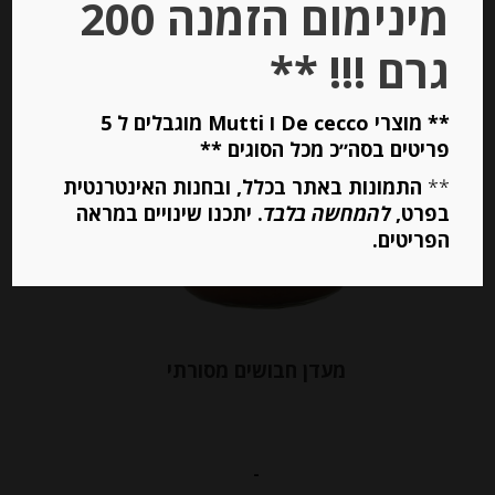
מינימום הזמנה 200
יחידות
גרם !!! **
הוספה לסל
** מוצרי De cecco ו Mutti מוגבלים ל 5
Out of
פריטים בסה״כ מכל הסוגים **
Stock
**
התמונות באתר בכלל, ובחנות האינטרנטית
בפרט,
להמחשה בלבד
. יתכנו שינויים במראה
הפריטים.
מעדן חבושים מסורתי
-