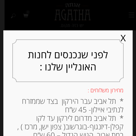
0
X
לפני שנכנסים לחנות
האונליין שלנו :
Out of
Stock
מחירון משלוחים :
* תל אביב עבר הירקון בצד שממזרח
לנתיבי איילון- 45 ש”ח
* תל אביב מדרום לירקון עד לקו
קפלן-דיזנגוף-בוגרשוב( צפון ישן, מרכז ) ,
רמת אביב, הגוש הגדול – 60 ש”ח